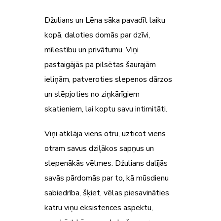
Džulians un Lēna sāka pavadīt laiku
kopā, daloties domās par dzīvi,
mīlestību un privātumu. Viņi
pastaigājās pa pilsētas šaurajām
ieliņām, patveroties slepenos dārzos
un slēpjoties no ziņkārīgiem
skatieniem, lai koptu savu intimitāti.
Viņi atklāja viens otru, uzticot viens
otram savus dziļākos sapņus un
slepenākās vēlmes. Džulians dalījās
savās pārdomās par to, kā mūsdienu
sabiedrība, šķiet, vēlas piesavināties
katru viņu eksistences aspektu,