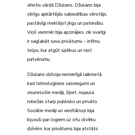
vīrietis vārdā Džulians. Džulians bija
vērīgs apkārtējās sabiedrības vērotājs,
pastāvīgi meklējot jēgu un patiesību.
Viņš vienmēr bija apzinājies, cik svarīgi
ir saglabāt savu privātumu – intīmu
telpu, kur atgūt spēkus un rast
patvērumu.
Džulians dzīvoja nemierīgā laikmetā,
kad tehnoloģiskie sasniegumi un
visuresošie mediji, šķiet, nojauca
robežas starp publisko un privāto.
Sociālie mediji un viedtālruņi bija
kļuvuši par logiem uz citu cilvēku
dzīvēm, kur privātums bija atstāts