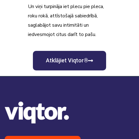
Un viņi turpināja iet plecu pie pleca,
roku rokā, attīstošajā sabiedrībā,
saglabājot savu intimitāti un
iedvesmojot citus darīt to pašu.
Atklājiet Viqtor®