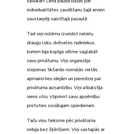
savukārt Lēna pauda bažas par
individualitātes zaudēšanu šajā arvien
savstarpēji saistītajā pasaulē.
Tad viņi nolēma izveidot nelielu
draugu loku, dvēseles radiniekus,
kuriem bija kopīga vēlme saglabāt
savu privātumu. Viņi organizēja
slepenas tikšanās nomaļās vietās,
apmainoties idejām un pieredzei par
privātuma aizsardzību. Viņi atbalstīja
viens otru, stiprinot savu apņēmību
pretoties sociālajam spiedienam.
Taču viņu tieksme pēc privātuma
nebija bez šķēršļiem. Viņi sastapās ar