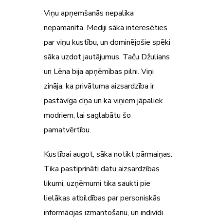
Viņu apņemšanās nepalika
nepamanīta. Mediji sāka interesēties
par viņu kustību, un dominējošie spēki
sāka uzdot jautājumus. Taču Džulians
un Lēna bija apņēmības pilni. Viņi
zināja, ka privātuma aizsardzība ir
pastāvīga cīņa un ka viņiem jāpaliek
modriem, lai saglabātu šo
pamatvērtību.
Kustībai augot, sāka notikt pārmaiņas.
Tika pastiprināti datu aizsardzības
likumi, uzņēmumi tika saukti pie
lielākas atbildības par personiskās
informācijas izmantošanu, un indivīdi