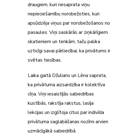
draugiem, kuri nesaprata viņu
nepieciešamību norobežoties, kuri
apsūdzēja viņus par norobežošanos no
pasaules. Viņi saskārās ar ziņkārīgiem
skatieniem un tenkām, taču palika
uzticīgi savai pārliecībai, ka privātums ir
svētas tiesības.
Laika gaitā Džulians un Lēna saprata,
ka privātuma aizsardzība ir kolektīva
cīņa. Viņi iesaistījās sabiedrības
kustībās, rakstīja rakstus, lasīja
lekcijas un izglītoja citus par indivīda
privātuma saglabāšanas nozīmi arvien
uzmācīgākā sabiedrībā.