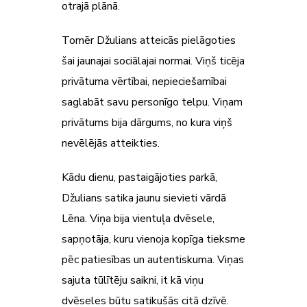
otrajā plānā.
Tomēr Džulians atteicās pielāgoties
šai jaunajai sociālajai normai. Viņš ticēja
privātuma vērtībai, nepieciešamībai
saglabāt savu personīgo telpu. Viņam
privātums bija dārgums, no kura viņš
nevēlējās atteikties.
Kādu dienu, pastaigājoties parkā,
Džulians satika jaunu sievieti vārdā
Lēna. Viņa bija vientuļa dvēsele,
sapņotāja, kuru vienoja kopīga tieksme
pēc patiesības un autentiskuma. Viņas
sajuta tūlītēju saikni, it kā viņu
dvēseles būtu satikušās citā dzīvē.