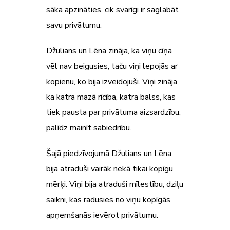
sāka apzināties, cik svarīgi ir saglabāt
savu privātumu.
Džulians un Lēna zināja, ka viņu cīņa
vēl nav beigusies, taču viņi lepojās ar
kopienu, ko bija izveidojuši. Viņi zināja,
ka katra mazā rīcība, katra balss, kas
tiek pausta par privātuma aizsardzību,
palīdz mainīt sabiedrību.
Šajā piedzīvojumā Džulians un Lēna
bija atraduši vairāk nekā tikai kopīgu
mērķi. Viņi bija atraduši mīlestību, dziļu
saikni, kas radusies no viņu kopīgās
apņemšanās ievērot privātumu.