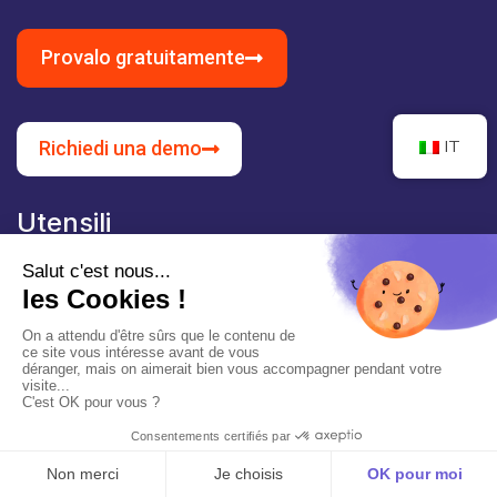
Provalo gratuitamente
IT
Richiedi una demo
Utensili
Viqtor.eu
Esperto Viqtor
Etichetta bianca Viqtor
Altri
Note legali
politica sulla riservatezza