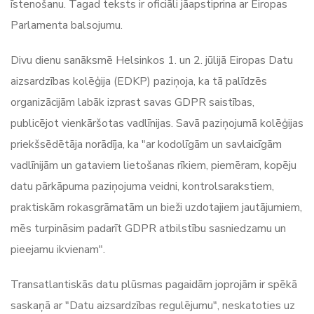
īstenošanu. Tagad teksts ir oficiāli jāapstiprina ar Eiropas
Parlamenta balsojumu.
Divu dienu sanāksmē Helsinkos 1. un 2. jūlijā Eiropas Datu
aizsardzības kolēģija (EDKP) paziņoja, ka tā palīdzēs
organizācijām labāk izprast savas GDPR saistības,
publicējot vienkāršotas vadlīnijas. Savā paziņojumā kolēģijas
priekšsēdētāja norādīja, ka "ar kodolīgām un savlaicīgām
vadlīnijām un gataviem lietošanas rīkiem, piemēram, kopēju
datu pārkāpuma paziņojuma veidni, kontrolsarakstiem,
praktiskām rokasgrāmatām un bieži uzdotajiem jautājumiem,
mēs turpināsim padarīt GDPR atbilstību sasniedzamu un
pieejamu ikvienam".
Transatlantiskās datu plūsmas pagaidām joprojām ir spēkā
saskaņā ar "Datu aizsardzības regulējumu", neskatoties uz