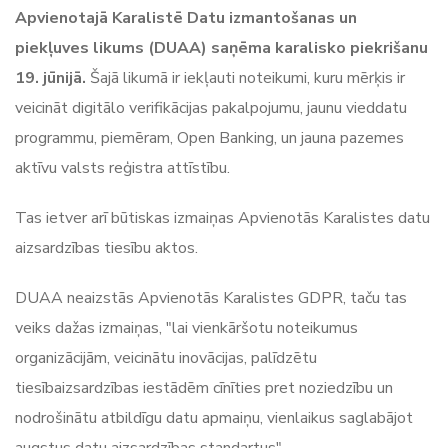
Apvienotajā Karalistē Datu izmantošanas un
piekļuves likums (DUAA) saņēma karalisko piekrišanu
19. jūnijā.
Šajā likumā ir iekļauti noteikumi, kuru mērķis ir
veicināt digitālo verifikācijas pakalpojumu, jaunu vieddatu
programmu, piemēram, Open Banking, un jauna pazemes
aktīvu valsts reģistra attīstību.
Tas ietver arī būtiskas izmaiņas Apvienotās Karalistes datu
aizsardzības tiesību aktos.
DUAA neaizstās Apvienotās Karalistes GDPR, taču tas
veiks dažas izmaiņas, "lai vienkāršotu noteikumus
organizācijām, veicinātu inovācijas, palīdzētu
tiesībaizsardzības iestādēm cīnīties pret noziedzību un
nodrošinātu atbildīgu datu apmaiņu, vienlaikus saglabājot
augstus datu aizsardzības standartus".