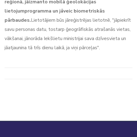
reģionā, jāizmanto mobilā ģeolokācijas
lietojumprogramma un jāveic biometriskās
pārbaudes.
Lietotājiem būs jāreģistrējas lietotnē, "jāpiekrīt
savu personas datu, tostarp ģeogrāfiskās atrašanās vietas,
vākšanai, jānorāda Iekšlietu ministrijai sava dzīvesvieta un
jāatjaunina tā trīs dienu laikā, ja viņi pārceļas".