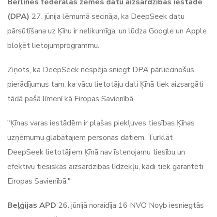
Berlīnes federālās zemes datu aizsardzības iestāde
(DPA)
27. jūnija lēmumā secināja, ka DeepSeek datu
pārsūtīšana uz Ķīnu ir nelikumīga, un lūdza Google un Apple
bloķēt lietojumprogrammu.
Ziņots, ka DeepSeek nespēja sniegt DPA pārliecinošus
pierādījumus tam, ka vācu lietotāju dati Ķīnā tiek aizsargāti
tādā pašā līmenī kā Eiropas Savienībā.
"Ķīnas varas iestādēm ir plašas piekļuves tiesības Ķīnas
uzņēmumu glabātajiem personas datiem. Turklāt
DeepSeek lietotājiem Ķīnā nav īstenojamu tiesību un
efektīvu tiesiskās aizsardzības līdzekļu, kādi tiek garantēti
Eiropas Savienībā."
Beļģijas APD
26. jūnijā noraidīja 16 NVO Noyb iesniegtās