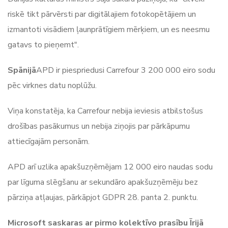
riskē tikt pārvērsti par digitālajiem fotokopētājiem un
izmantoti visādiem ļaunprātīgiem mērķiem, un es neesmu
gatavs to pieņemt".
Spānijā
APD ir piespriedusi Carrefour 3 200 000 eiro sodu
pēc virknes datu noplūžu.
Viņa konstatēja, ka Carrefour nebija ieviesis atbilstošus
drošības pasākumus un nebija ziņojis par pārkāpumu
attiecīgajām personām.
APD arī uzlika apakšuzņēmējam 12 000 eiro naudas sodu
par līguma slēgšanu ar sekundāro apakšuzņēmēju bez
pārziņa atļaujas, pārkāpjot GDPR 28. panta 2. punktu.
Microsoft saskaras ar pirmo kolektīvo prasību Īrijā