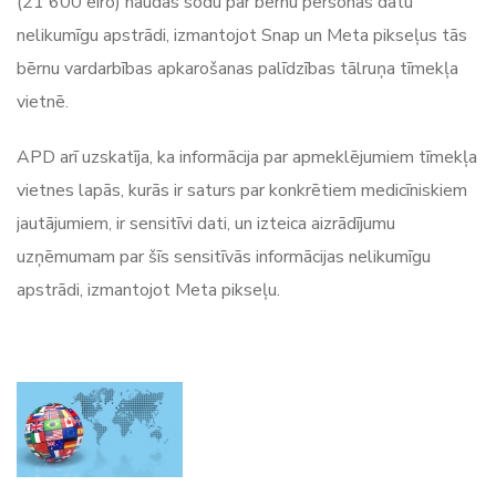
(21 600 eiro) naudas sodu par bērnu personas datu
nelikumīgu apstrādi, izmantojot Snap un Meta pikseļus tās
bērnu vardarbības apkarošanas palīdzības tālruņa tīmekļa
vietnē.
APD arī uzskatīja, ka informācija par apmeklējumiem tīmekļa
vietnes lapās, kurās ir saturs par konkrētiem medicīniskiem
jautājumiem, ir sensitīvi dati, un izteica aizrādījumu
uzņēmumam par šīs sensitīvās informācijas nelikumīgu
apstrādi, izmantojot Meta pikseļu.