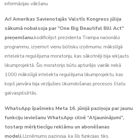
informācijas vākšanu.
Arī Amerikas Savienotajās Valstīs Kongress jūlija
sākumā nobalsoja par "One Big Beautiful Bill Act"
pieņemšanu.
kodificējot prezidenta Trampa nacionālo
programmu, izņemot vienu būtisku izņēmumu: mākslīgā
intelekta regulējuma moratoriju, kas sākotnēji bija iekļauts
likumprojektā. Šis moratorijs būtu apturējis vairāk nekā
1000 mākslīgā intelekta regulējuma likumprojektu, kas
kopš janvāra bija virzījušies likumdošanas procesos štatu
galvaspilsētās.
WhatsApp īpašnieks Meta 16. jūnijā paziņoja par jaunu
funkciju ieviešanu WhatsApp cilnē “Atjauninājumi”,
tostarp mērķtiecīgu reklāmu un abonēšanas
modeli.
Uzņēmums paziņoja, ka šīs funkcijas tiks