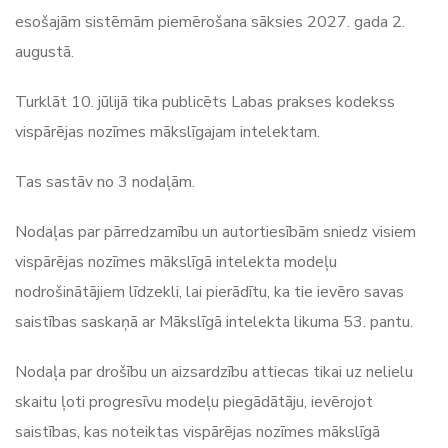
esošajām sistēmām piemērošana sāksies 2027. gada 2.
augustā.
Turklāt 10. jūlijā tika publicēts Labas prakses kodekss
vispārējas nozīmes mākslīgajam intelektam.
Tas sastāv no 3 nodaļām.
Nodaļas par pārredzamību un autortiesībām sniedz visiem
vispārējas nozīmes mākslīgā intelekta modeļu
nodrošinātājiem līdzekli, lai pierādītu, ka tie ievēro savas
saistības saskaņā ar Mākslīgā intelekta likuma 53. pantu.
Nodaļa par drošību un aizsardzību attiecas tikai uz nelielu
skaitu ļoti progresīvu modeļu piegādātāju, ievērojot
saistības, kas noteiktas vispārējas nozīmes mākslīgā