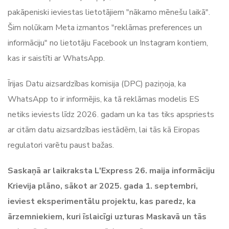
pakāpeniski ieviestas lietotājiem "nākamo mēnešu laikā".
Šim nolūkam Meta izmantos "reklāmas preferences un
informāciju" no lietotāju Facebook un Instagram kontiem,
kas ir saistīti ar WhatsApp.
Īrijas Datu aizsardzības komisija (DPC) paziņoja, ka
WhatsApp to ir informējis, ka tā reklāmas modelis ES
netiks ieviests līdz 2026. gadam un ka tas tiks apspriests
ar citām datu aizsardzības iestādēm, lai tās kā Eiropas
regulatori varētu paust bažas.
Saskaņā ar laikraksta L'Express 26. maija informāciju
Krievija plāno, sākot ar 2025. gada 1. septembri,
ieviest eksperimentālu projektu, kas paredz, ka
ārzemniekiem, kuri īslaicīgi uzturas Maskavā un tās