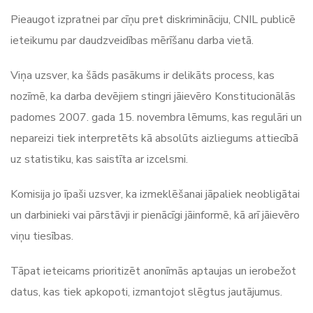
Pieaugot izpratnei par cīņu pret diskrimināciju, CNIL publicē
ieteikumu par daudzveidības mērīšanu darba vietā.
Viņa uzsver, ka šāds pasākums ir delikāts process, kas
nozīmē, ka darba devējiem stingri jāievēro Konstitucionālās
padomes 2007. gada 15. novembra lēmums, kas regulāri un
nepareizi tiek interpretēts kā absolūts aizliegums attiecībā
uz statistiku, kas saistīta ar izcelsmi.
Komisija jo īpaši uzsver, ka izmeklēšanai jāpaliek neobligātai
un darbinieki vai pārstāvji ir pienācīgi jāinformē, kā arī jāievēro
viņu tiesības.
Tāpat ieteicams prioritizēt anonīmās aptaujas un ierobežot
datus, kas tiek apkopoti, izmantojot slēgtus jautājumus.