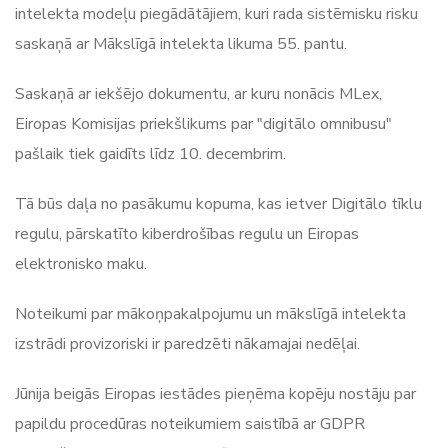
intelekta modeļu piegādātājiem, kuri rada sistēmisku risku
saskaņā ar Mākslīgā intelekta likuma 55. pantu.
Saskaņā ar iekšējo dokumentu, ar kuru nonācis MLex,
Eiropas Komisijas priekšlikums par "digitālo omnibusu"
pašlaik tiek gaidīts līdz 10. decembrim.
Tā būs daļa no pasākumu kopuma, kas ietver Digitālo tīklu
regulu, pārskatīto kiberdrošības regulu un Eiropas
elektronisko maku.
Noteikumi par mākoņpakalpojumu un mākslīgā intelekta
izstrādi provizoriski ir paredzēti nākamajai nedēļai.
Jūnija beigās Eiropas iestādes pieņēma kopēju nostāju par
papildu procedūras noteikumiem saistībā ar GDPR