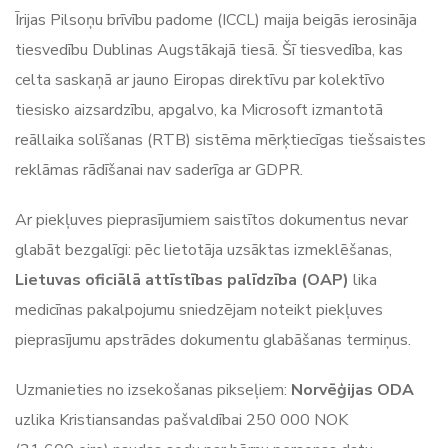
Īrijas Pilsoņu brīvību padome (ICCL) maija beigās ierosināja
tiesvedību Dublinas Augstākajā tiesā. Šī tiesvedība, kas
celta saskaņā ar jauno Eiropas direktīvu par kolektīvo
tiesisko aizsardzību, apgalvo, ka Microsoft izmantotā
reāllaika solīšanas (RTB) sistēma mērķtiecīgas tiešsaistes
reklāmas rādīšanai nav saderīga ar GDPR.
Ar piekļuves pieprasījumiem saistītos dokumentus nevar
glabāt bezgalīgi: pēc lietotāja uzsāktas izmeklēšanas,
Lietuvas oficiālā attīstības palīdzība (OAP)
lika
medicīnas pakalpojumu sniedzējam noteikt piekļuves
pieprasījumu apstrādes dokumentu glabāšanas termiņus.
Uzmanieties no izsekošanas pikseļiem:
Norvēģijas ODA
uzlika Kristiansandas pašvaldībai 250 000 NOK