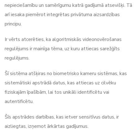
nepieciešamību un samērīgumu katrā gadījumā atsevišķi. Tā
arī iesaka piemērot integrētas privātuma aizsardzības
principu.
Ir vērts atcerēties, ka algoritmiskās videonovērošanas
regulējums ir mainīga tēma, uz kuru attiecas sarežģīts
regulējums.
Šī sistēma atšķiras no biometrisko kameru sistēmas, kas
sistemātiski apstrādā datus, kas attiecas uz cilvēku
fiziskajām īpašībām, lai tos unikāli identificētu vai
autentificētu.
Šīs apstrādes darbības, kas ietver sensitīvus datus, ir
aizliegtas, izņemot ārkārtas gadījumus.