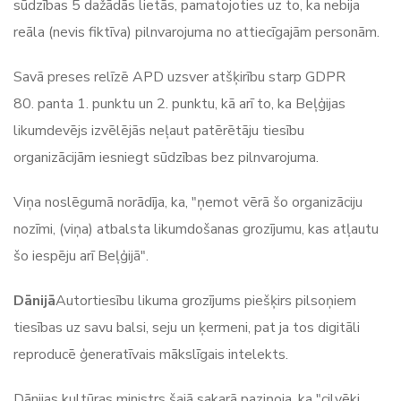
sūdzības 5 dažādās lietās, pamatojoties uz to, ka nebija
reāla (nevis fiktīva) pilnvarojuma no attiecīgajām personām.
Savā preses relīzē APD uzsver atšķirību starp GDPR
80. panta 1. punktu un 2. punktu, kā arī to, ka Beļģijas
likumdevējs izvēlējās neļaut patērētāju tiesību
organizācijām iesniegt sūdzības bez pilnvarojuma.
Viņa noslēgumā norādīja, ka, "ņemot vērā šo organizāciju
nozīmi, (viņa) atbalsta likumdošanas grozījumu, kas atļautu
šo iespēju arī Beļģijā".
Dānijā
Autortiesību likuma grozījums piešķirs pilsoņiem
tiesības uz savu balsi, seju un ķermeni, pat ja tos digitāli
reproducē ģeneratīvais mākslīgais intelekts.
Dānijas kultūras ministrs šajā sakarā paziņoja, ka "cilvēki