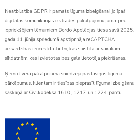
Neatbilstība GDPR ir pamats līguma izbeigšanai, jo īpaši
digitālās komunikācijas izstrādes pakalpojumu jomā: pēc
iepriekšējiem lēmumiem Bordo Apelācijas tiesa savā 2025.
gada 11. jūnija spriedumā apstiprināja reCAPTCHA
aizsardzības ierīces klātbūtni, kas saistīta ar vairākām
sīkdatnēm, kas izvietotas bez gala lietotāja piekrišanas.
Ņemot vērā pakalpojuma sniedzēja pastāvīgos līguma
pārkāpumus, klientam ir tiesības pieprasīt līguma izbeigšanu
saskaņā ar Civilkodeksa 1610., 1217. un 1224. pantu.