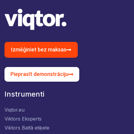
Izmēģiniet bez maksas
Pieprasīt demonstrāciju
Instrumenti
Viqtor.eu
Viktors Eksperts
Viktors Baltā etiķete