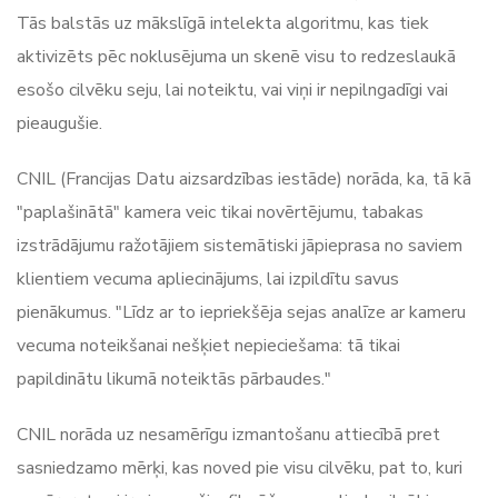
Tās balstās uz mākslīgā intelekta algoritmu, kas tiek
aktivizēts pēc noklusējuma un skenē visu to redzeslaukā
esošo cilvēku seju, lai noteiktu, vai viņi ir nepilngadīgi vai
pieaugušie.
CNIL (Francijas Datu aizsardzības iestāde) norāda, ka, tā kā
"paplašinātā" kamera veic tikai novērtējumu, tabakas
izstrādājumu ražotājiem sistemātiski jāpieprasa no saviem
klientiem vecuma apliecinājums, lai izpildītu savus
pienākumus. "Līdz ar to iepriekšēja sejas analīze ar kameru
vecuma noteikšanai nešķiet nepieciešama: tā tikai
papildinātu likumā noteiktās pārbaudes."
CNIL norāda uz nesamērīgu izmantošanu attiecībā pret
sasniedzamo mērķi, kas noved pie visu cilvēku, pat to, kuri