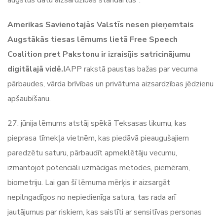
Amerikas Savienotajās Valstīs nesen pieņemtais
Augstākās tiesas lēmums lietā Free Speech
Coalition pret Pakstonu ir izraisījis satricinājumu
digitālajā vidē.
IAPP rakstā paustas bažas par vecuma
pārbaudes, vārda brīvības un privātuma aizsardzības jēdzienu
apšaubīšanu.
27. jūnija lēmums atstāj spēkā Teksasas likumu, kas
pieprasa tīmekļa vietnēm, kas piedāvā pieaugušajiem
paredzētu saturu, pārbaudīt apmeklētāju vecumu,
izmantojot potenciāli uzmācīgas metodes, piemēram,
biometriju. Lai gan šī lēmuma mērķis ir aizsargāt
nepilngadīgos no nepiedienīga satura, tas rada arī
jautājumus par riskiem, kas saistīti ar sensitīvas personas