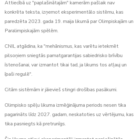
Attiecībā uz "paplašinātajām" kamerām pašlaik nav
konkrēta teksta, izņemot eksperimentālo sistēmu, kas
paredzēta 2023. gada 19. maija likumā par Olimpiskajām un
Paralimpiskajām spēlēm.
CNIL atgādina, ka "mehānismus, kas varētu ietekmēt
pilsoņiem sniegtās pamatgarantijas sabiedrisko brīvību
īstenošanai, var izmantot tikai tad, ja likums tos atļauj un
īpaši regulē".
Citām sistēmām ir jāievieš stingri drošības pasākumi.
Olimpisko spēļu likuma izmēģinājuma periods nesen tika
pagarināts līdz 2027. gadam, neskatoties uz vērtējumu, kas
tika pasniegts kā pretrunīgs.