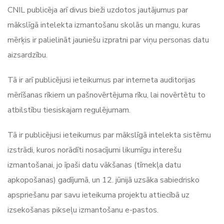
CNIL publicēja arī divus bieži uzdotos jautājumus par
mākslīgā intelekta izmantošanu skolās un mangu, kuras
mērķis ir palielināt jauniešu izpratni par viņu personas datu
aizsardzību.
Tā ir arī publicējusi ieteikumus par interneta auditorijas
mērīšanas rīkiem un pašnovērtējuma rīku, lai novērtētu to
atbilstību tiesiskajam regulējumam.
Tā ir publicējusi ieteikumus par mākslīgā intelekta sistēmu
izstrādi, kuros norādīti nosacījumi likumīgu interešu
izmantošanai, jo īpaši datu vākšanas (tīmekļa datu
apkopošanas) gadījumā, un 12. jūnijā uzsāka sabiedrisko
apspriešanu par savu ieteikuma projektu attiecībā uz
izsekošanas pikseļu izmantošanu e-pastos.