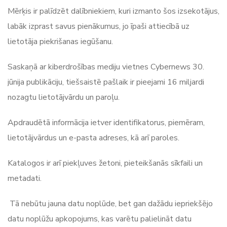
Mērķis ir palīdzēt dalībniekiem, kuri izmanto šos izsekotājus,
labāk izprast savus pienākumus, jo īpaši attiecībā uz
lietotāja piekrišanas iegūšanu.
Saskaņā ar kiberdrošības mediju vietnes Cybernews 30.
jūnija publikāciju, tiešsaistē pašlaik ir pieejami 16 miljardi
nozagtu lietotājvārdu un paroļu.
Apdraudētā informācija ietver identifikatorus, piemēram,
lietotājvārdus un e-pasta adreses, kā arī paroles.
Katalogos ir arī piekļuves žetoni, pieteikšanās sīkfaili un
metadati.
Tā nebūtu jauna datu noplūde, bet gan dažādu iepriekšējo
datu noplūžu apkopojums, kas varētu palielināt datu