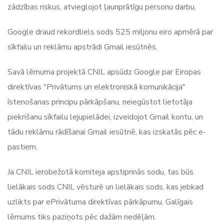
zādzības riskus, atvieglojot ļaunprātīgu personu darbu.
Google draud rekordliels sods 525 miljonu eiro apmērā par
sīkfailu un reklāmu apstrādi Gmail iesūtnēs.
Savā lēmuma projektā CNIL apsūdz Google par Eiropas
direktīvas "Privātums un elektroniskā komunikācija"
īstenošanas principu pārkāpšanu, neiegūstot lietotāja
piekrišanu sīkfailu lejupielādei, izveidojot Gmail kontu, un
tādu reklāmu rādīšanai Gmail iesūtnē, kas izskatās pēc e-
pastiem.
Ja CNIL ierobežotā komiteja apstiprinās sodu, tas būs
lielākais sods CNIL vēsturē un lielākais sods, kas jebkad
uzlikts par ePrivātuma direktīvas pārkāpumu. Galīgais
lēmums tiks paziņots pēc dažām nedēļām.