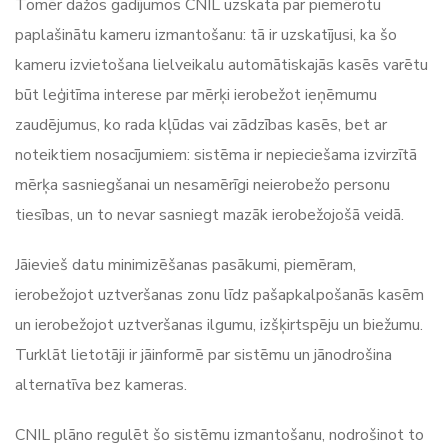
Tomēr dažos gadījumos CNIL uzskata par piemērotu
paplašinātu kameru izmantošanu: tā ir uzskatījusi, ka šo
kameru izvietošana lielveikalu automātiskajās kasēs varētu
būt leģitīma interese par mērķi ierobežot ieņēmumu
zaudējumus, ko rada kļūdas vai zādzības kasēs, bet ar
noteiktiem nosacījumiem: sistēma ir nepieciešama izvirzītā
mērķa sasniegšanai un nesamērīgi neierobežo personu
tiesības, un to nevar sasniegt mazāk ierobežojošā veidā.
Jāievieš datu minimizēšanas pasākumi, piemēram,
ierobežojot uztveršanas zonu līdz pašapkalpošanās kasēm
un ierobežojot uztveršanas ilgumu, izšķirtspēju un biežumu.
Turklāt lietotāji ir jāinformē par sistēmu un jānodrošina
alternatīva bez kameras.
CNIL plāno regulēt šo sistēmu izmantošanu, nodrošinot to