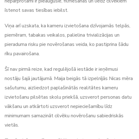
nepārprotami ir pieaugušie, filmēšanas un liedz cilvēkiem
īstenot savas tiesības iebilst.
Viņa arī uzskata, ka kameru izvietošana dzīvojamās telpās,
piemēram, tabakas veikalos, palielina trivializācijas un
pieraduma risku pie novērošanas veida, ko pastiprina šādu
rīku pavairošana.
Šī nav pirmā reize, kad regulējošā iestāde ir ieņēmusi
nostāju šajā jautājumā. Maija beigās tā izpelnījās Nicas mēra
sašutumu, aizliedzot paplašinātās realitātes kameru
izvietošanu pilsētas skolu priekšā, uzsverot personas datu
vākšanu un atkārtoti uzsverot nepieciešamību līdz
minimumam samazināt cilvēku novērošanu sabiedriskās
vietās.