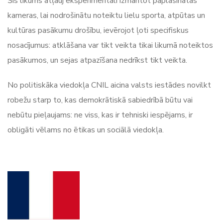
Šis likums atļauj eksperimentāli izmantot paplašinātās
kameras, lai nodrošinātu noteiktu lielu sporta, atpūtas un
kultūras pasākumu drošību, ievērojot ļoti specifiskus
nosacījumus: atklāšana var tikt veikta tikai likumā noteiktos
pasākumos, un sejas atpazīšana nedrīkst tikt veikta.
No politiskāka viedokļa CNIL aicina valsts iestādes novilkt
robežu starp to, kas demokrātiskā sabiedrībā būtu vai
nebūtu pieļaujams: ne viss, kas ir tehniski iespējams, ir
obligāti vēlams no ētikas un sociālā viedokļa.