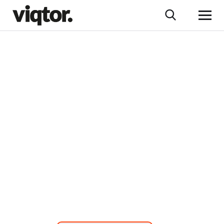
DSGVO und Cloud
Computing: Wie
können Sie die
Vorschriften
einhalten?