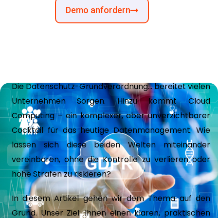
Demo anfordern
Die Datenschutz-Grundverordnung… bereitet vielen
Unternehmen Sorgen. Hinzu kommt Cloud
Computing – ein komplexer, aber unverzichtbarer
Cocktail für das heutige Datenmanagement. Wie
lassen sich diese beiden Welten miteinander
vereinbaren, ohne die Kontrolle zu verlieren oder
hohe Strafen zu riskieren?
In diesem Artikel gehen wir dem Thema auf den
Grund. Unser Ziel: Ihnen einen klaren, praktischen