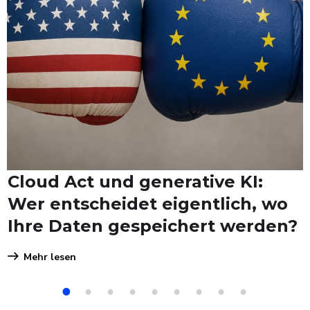
oud Act und generative KI:
D
r entscheidet eigentlich, wo
I
re Daten gespeichert werden?
a
ehr lesen
1
2
3
4
5
6
7
8
9