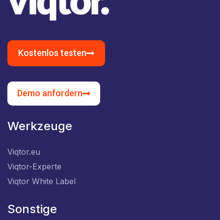
Kostenlos testen
Demo anfordern
Werkzeuge
Viqtor.eu
Viqtor-Experte
Viqtor White Label
Sonstige