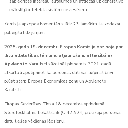
sabiedrības interešu jautājumos un attiecas uz ģeneratīvo
mākslīgā intelekta sistēmu ieviesējiem.
Komisija apkopos komentārus līdz 23. janvārim, lai kodeksu
pabeigtu līdz jūnijam.
2025. gada 19. decembrī Eiropas Komisija paziņoja par
divu atbilstības lēmumu atjaunošanu attiecībā uz
Apvienoto Karalisti
sākotnēji pieņemts 2021. gadā,
atkārtoti apstiprinot, ka personas dati var turpināt brīvi
plūst starp Eiropas Ekonomikas zonu un Apvienoto
Karalisti.
Eiropas Savienības Tiesa 18. decembra spriedumā
Storstockholms Lokaltrafik (C-422/24) precizēja personas
datu tiešas vākšanas jēdzienu.