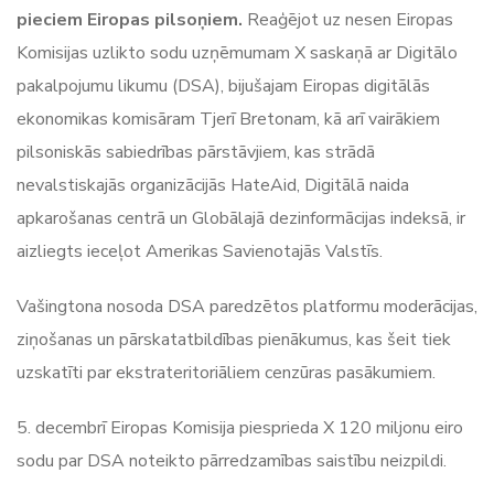
pieciem Eiropas pilsoņiem.
Reaģējot uz nesen Eiropas
Komisijas uzlikto sodu uzņēmumam X saskaņā ar Digitālo
pakalpojumu likumu (DSA), bijušajam Eiropas digitālās
ekonomikas komisāram Tjerī Bretonam, kā arī vairākiem
pilsoniskās sabiedrības pārstāvjiem, kas strādā
nevalstiskajās organizācijās HateAid, Digitālā naida
apkarošanas centrā un Globālajā dezinformācijas indeksā, ir
aizliegts ieceļot Amerikas Savienotajās Valstīs.
Vašingtona nosoda DSA paredzētos platformu moderācijas,
ziņošanas un pārskatatbildības pienākumus, kas šeit tiek
uzskatīti par ekstrateritoriāliem cenzūras pasākumiem.
5. decembrī Eiropas Komisija piesprieda X 120 miljonu eiro
sodu par DSA noteikto pārredzamības saistību neizpildi.