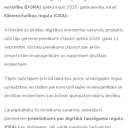
noturību
(DORA)
spēkā kopš 2025. gada janvāra, kā arī
Kibernoturības regula (CRA)
).
Attiecībā uz pēdējo, digitālos elementus saturošu produktu
ražotāju galvenie pienākumi stāsies spēkā 2026. gada 11.
septembrī, tostarp pienākums paziņot par aktīvi
izmantotām ievainojamībām un nopietniem drošības
incidentiem.
Tāpēc ražotājiem ļoti īsā laikā būs jāziņo attiecīgajām tirgus
uzraudzības iestādēm par konstatētajām ievainojamībām un
drošības incidentiem, kas būtiski apdraud produktu drošību.
Lai papildinātu šo noteikumu sarakstu, visbeidzot
pieminēsim
priekšlikums par digitālā taisnīguma regulu
(DFA)
kas, domājams, vēl vairāk palielinās tiešsaistes