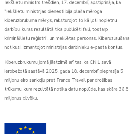
Iekšlietu ministrs trešdien, 17. decembrī, apstiprināja, ka
"Iekšlietu ministrijas dienesti bija plaša mēroga
kiberuzbrukuma mērķis, raksturojot to kā ļoti nopietnu
darbību, kuras rezultātā tika publicēti faili, tostarp
krimināllietu reģistri", un meklētas personas. Kiberuzlaušana
notikusi, izmantojot ministrijas darbinieku e-pasta kontus.
Kiberuzbrukumu jomā jāatzīmē arī tas, ka CNIL savā
ierobežotā sastāvā 2025. gada 18. decembrī pieprasīja 5
miljonu eiro sankciju pret France Travail par drošības
trūkumu, kura rezultātā notika datu noplūde, kas skāra 36,8
miljonus cilvēku.