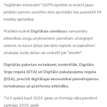
"leģitīmām interesēm" GDPR izpratnē un ieviest jaunu
juridisko pamatu sensitīvu datu apstrādei, kas paredzēti MI
modeļu apmācībai.
Plašākā nozīmē
Digitālais omnibuss
samazinātu
atbilstības slogu uzņēmumiem, piemēram, atvieglojot
slieksni, no kura ir jāziņo par datu noplūdi, un paplašinot
situācijas, kurās datus var uzskatīt par "anonīm".
Digitālās paketes noteikumi, konkrētāk, Digitālo
tirgu regula (DTA) un Digitālo pakalpojumu regula
(DSA), precizē digitālajai ekonomikai piemērojamos
noteikumus un platformu atbildību.
Tie ir spēkā kopš 2024. gada, un Komisija sāka piemērot
sankcijas 2025. gadā.