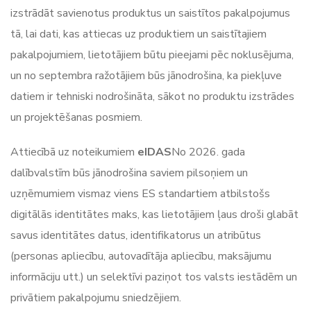
izstrādāt savienotus produktus un saistītos pakalpojumus
tā, lai dati, kas attiecas uz produktiem un saistītajiem
pakalpojumiem, lietotājiem būtu pieejami pēc noklusējuma,
un no septembra ražotājiem būs jānodrošina, ka piekļuve
datiem ir tehniski nodrošināta, sākot no produktu izstrādes
un projektēšanas posmiem.
Attiecībā uz noteikumiem
eIDAS
No 2026. gada
dalībvalstīm būs jānodrošina saviem pilsoņiem un
uzņēmumiem vismaz viens ES standartiem atbilstošs
digitālās identitātes maks, kas lietotājiem ļaus droši glabāt
savus identitātes datus, identifikatorus un atribūtus
(personas apliecību, autovadītāja apliecību, maksājumu
informāciju utt.) un selektīvi paziņot tos valsts iestādēm un
privātiem pakalpojumu sniedzējiem.