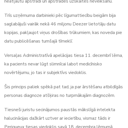
neatļautu apstrādi un apstrādes uzskaites neveikšanu.
Trīs uzņēmuma darbinieki pēc līgumattiecību beigām bija
saglabājuši vairāk nekā 46 miljonu Deezer lietotāju datu
kopijas, pakļaujot viņus drošības trūkumiem, kas noveda pie
datu publicēšanas tumšajā tīmeklī.
Versaļas Administratīvā apelācijas tiesa 11. decembrī lēma,
ka pacients nevar lūgt slimnīcai labot medicīnisko
novērtējumu, jo tas ir subjektīvs viedoklis.
Šis princips paliek spēkā pat tad, ja par ārstēšanu atbildīgās
personas diagnoze atšķiras no turpmākajām diagnozēm.
Tiesneši juristu secinājumos paustās mākslīgā intelekta
halucinācijas dažkārt uztver ar iecietību, vismaz tāds ir
Perigueux tiesas viedoklis savā 18. decembra lēmumā.