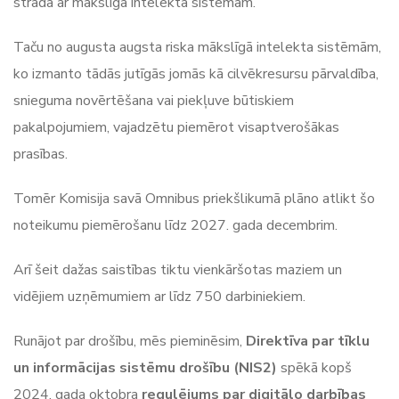
strādā ar mākslīgā intelekta sistēmām.
Taču no augusta augsta riska mākslīgā intelekta sistēmām,
ko izmanto tādās jutīgās jomās kā cilvēkresursu pārvaldība,
snieguma novērtēšana vai piekļuve būtiskiem
pakalpojumiem, vajadzētu piemērot visaptverošākas
prasības.
Tomēr Komisija savā Omnibus priekšlikumā plāno atlikt šo
noteikumu piemērošanu līdz 2027. gada decembrim.
Arī šeit dažas saistības tiktu vienkāršotas maziem un
vidējiem uzņēmumiem ar līdz 750 darbiniekiem.
Runājot par drošību, mēs pieminēsim,
Direktīva par tīklu
un informācijas sistēmu drošību
(NIS2)
spēkā kopš
2024. gada oktobra
regulējums par digitālo darbības