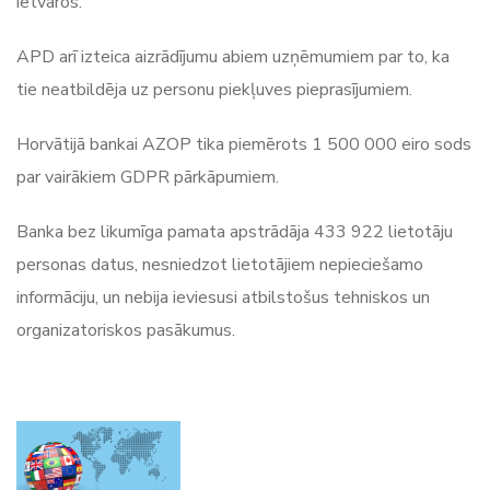
ietvaros.
APD arī izteica aizrādījumu abiem uzņēmumiem par to, ka
tie neatbildēja uz personu piekļuves pieprasījumiem.
Horvātijā bankai AZOP tika piemērots 1 500 000 eiro sods
par vairākiem GDPR pārkāpumiem.
Banka bez likumīga pamata apstrādāja 433 922 lietotāju
personas datus, nesniedzot lietotājiem nepieciešamo
informāciju, un nebija ieviesusi atbilstošus tehniskos un
organizatoriskos pasākumus.