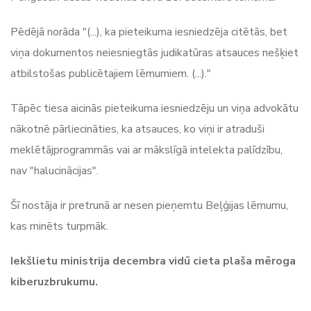
Pēdējā norāda "(...), ka pieteikuma iesniedzēja citētās, bet
viņa dokumentos neiesniegtās judikatūras atsauces nešķiet
atbilstošas publicētajiem lēmumiem. (...)."
Tāpēc tiesa aicinās pieteikuma iesniedzēju un viņa advokātu
nākotnē pārliecināties, ka atsauces, ko viņi ir atraduši
meklētājprogrammās vai ar mākslīgā intelekta palīdzību,
nav "halucinācijas".
Šī nostāja ir pretrunā ar nesen pieņemtu Beļģijas lēmumu,
kas minēts turpmāk.
Iekšlietu ministrija decembra vidū cieta plaša mēroga
kiberuzbrukumu.