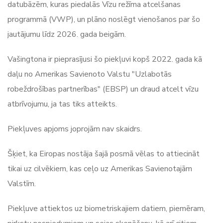
datubāzēm, kuras piedalās Vīzu režīma atcelšanas
programmā (VWP), un plāno noslēgt vienošanos par šo
jautājumu līdz 2026. gada beigām.
Vašingtona ir pieprasījusi šo piekļuvi kopš 2022. gada kā
daļu no Amerikas Savienoto Valstu "Uzlabotās
robeždrošības partnerības" (EBSP) un draud atcelt vīzu
atbrīvojumu, ja tas tiks atteikts.
Piekļuves apjoms joprojām nav skaidrs.
Šķiet, ka Eiropas nostāja šajā posmā vēlas to attiecināt
tikai uz cilvēkiem, kas ceļo uz Amerikas Savienotajām
Valstīm.
Piekļuve attiektos uz biometriskajiem datiem, piemēram,