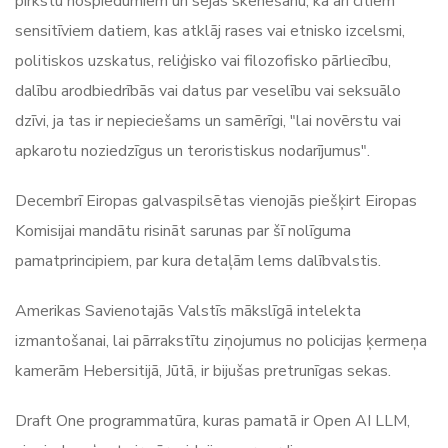
pirkstu nospiedumiem un sejas skenēšanu, kā arī citiem
sensitīviem datiem, kas atklāj rases vai etnisko izcelsmi,
politiskos uzskatus, reliģisko vai filozofisko pārliecību,
dalību arodbiedrībās vai datus par veselību vai seksuālo
dzīvi, ja tas ir nepieciešams un samērīgi, "lai novērstu vai
apkarotu noziedzīgus un teroristiskus nodarījumus".
Decembrī Eiropas galvaspilsētas vienojās piešķirt Eiropas
Komisijai mandātu risināt sarunas par šī nolīguma
pamatprincipiem, par kura detaļām lems dalībvalstis.
Amerikas Savienotajās Valstīs mākslīgā intelekta
izmantošanai, lai pārrakstītu ziņojumus no policijas ķermeņa
kamerām Hebersitijā, Jūtā, ir bijušas pretrunīgas sekas.
Draft One programmatūra, kuras pamatā ir Open AI LLM,