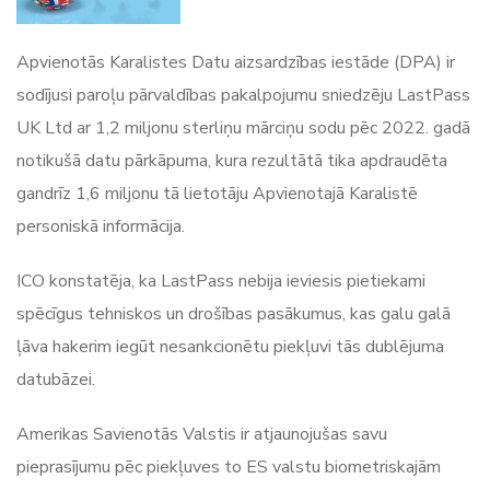
Apvienotās Karalistes Datu aizsardzības iestāde (DPA) ir
sodījusi paroļu pārvaldības pakalpojumu sniedzēju LastPass
UK Ltd ar 1,2 miljonu sterliņu mārciņu sodu pēc 2022. gadā
notikušā datu pārkāpuma, kura rezultātā tika apdraudēta
gandrīz 1,6 miljonu tā lietotāju Apvienotajā Karalistē
personiskā informācija.
ICO konstatēja, ka LastPass nebija ieviesis pietiekami
spēcīgus tehniskos un drošības pasākumus, kas galu galā
ļāva hakerim iegūt nesankcionētu piekļuvi tās dublējuma
datubāzei.
Amerikas Savienotās Valstis ir atjaunojušas savu
pieprasījumu pēc piekļuves to ES valstu biometriskajām