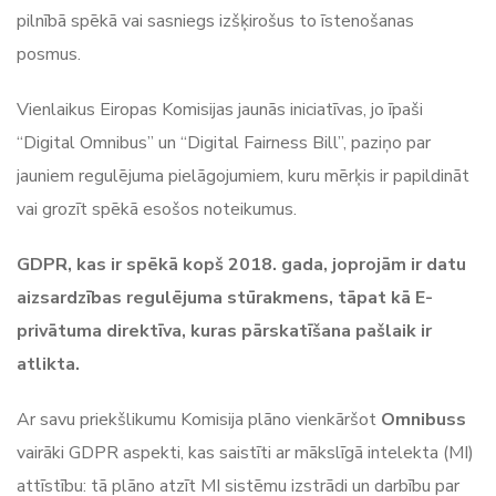
pilnībā spēkā vai sasniegs izšķirošus to īstenošanas
posmus.
Vienlaikus Eiropas Komisijas jaunās iniciatīvas, jo īpaši
“Digital Omnibus” un “Digital Fairness Bill”, paziņo par
jauniem regulējuma pielāgojumiem, kuru mērķis ir papildināt
vai grozīt spēkā esošos noteikumus.
GDPR, kas ir spēkā kopš 2018. gada, joprojām ir datu
aizsardzības regulējuma stūrakmens, tāpat kā E-
privātuma direktīva, kuras pārskatīšana pašlaik ir
atlikta.
Ar savu priekšlikumu Komisija plāno vienkāršot
Omnibuss
vairāki GDPR aspekti, kas saistīti ar mākslīgā intelekta (MI)
attīstību: tā plāno atzīt MI sistēmu izstrādi un darbību par