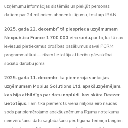
uzņēmumu informācijas sistēmās un piekļūt personas
datiem par 24 miljoniem abonentu līgumu, tostarp IBAN.
2025. gada 22. decembrī tā piesprieda uzņēmumam
Nexpublica France 1 700 000 eiro sodu.
par to, ka tā nav
ieviesusi pietiekamus drošības pasākumus savai PCRM
programmatūrai — rīkam lietotāju attiecību pārvaldībai
sociālo darbību jomā.
2025. gada 11. decembrī tā piemēroja sankcijas
uzņēmumam Mobius Solutions Ltd, apakšuzņēmējam,
kas bija atbildīgs par datu noplūdi, kas skāra Deezer
lietotājus.
Tam tika piemērots viena miljona eiro naudas
sods par piemērojamo apakšuzņēmuma līgumu noteikumu
neievērošanu: datu saglabāšanu pēc līguma termiņa beigām,