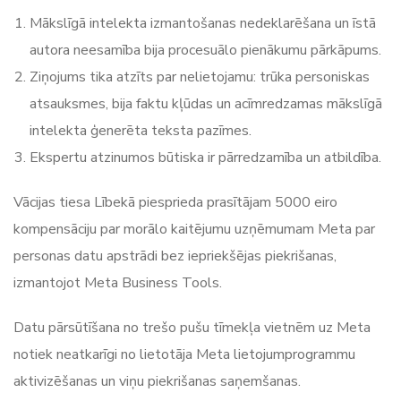
Mākslīgā intelekta izmantošanas nedeklarēšana un īstā
autora neesamība bija procesuālo pienākumu pārkāpums.
Ziņojums tika atzīts par nelietojamu: trūka personiskas
atsauksmes, bija faktu kļūdas un acīmredzamas mākslīgā
intelekta ģenerēta teksta pazīmes.
Ekspertu atzinumos būtiska ir pārredzamība un atbildība.
Vācijas tiesa Lībekā piesprieda prasītājam 5000 eiro
kompensāciju par morālo kaitējumu uzņēmumam Meta par
personas datu apstrādi bez iepriekšējas piekrišanas,
izmantojot Meta Business Tools.
Datu pārsūtīšana no trešo pušu tīmekļa vietnēm uz Meta
notiek neatkarīgi no lietotāja Meta lietojumprogrammu
aktivizēšanas un viņu piekrišanas saņemšanas.