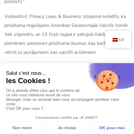
policists."
Visbeidzot, Privacy Laws & Business ziņojumā norādīts, ka
privātuma regulējums Amerikas Savienotajās Valstīs tomēr
tiek stiprināts, un 19 štati tagad ir sekojuši Kalifornijas
LV
piemēram, pieņemot privātuma likumus, kas bieži vien ir
vērsti uz jautājumiem, kas saistīti ar bērniem.
Tikai dažas valstis ir ieinteresētas biometrisko datu
vākšanā un izmantošanā.
Ilinoisa jau sen ir ieņēmusi vadošo pozīciju, tagad tai seko
Teksasa un Vašingtonas štats.
Joprojām nav vienprātības par jauniem federālajiem
privātuma noteikumiem, "taču FTC ir veikusi piespiedu
pasākumus, kas saistīti ar simtiem miljonu dolāru vērtu