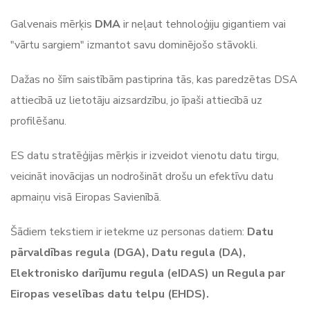
Galvenais mērķis
DMA
ir neļaut tehnoloģiju gigantiem vai
"vārtu sargiem" izmantot savu dominējošo stāvokli.
Dažas no šīm saistībām pastiprina tās, kas paredzētas DSA
attiecībā uz lietotāju aizsardzību, jo īpaši attiecībā uz
profilēšanu.
ES datu stratēģijas mērķis ir izveidot vienotu datu tirgu,
veicināt inovācijas un nodrošināt drošu un efektīvu datu
apmaiņu visā Eiropas Savienībā.
Šādiem tekstiem ir ietekme uz personas datiem:
Datu
pārvaldības regula (DGA), Datu regula (DA),
Elektronisko darījumu regula (eIDAS) un Regula par
Eiropas veselības datu telpu (EHDS).