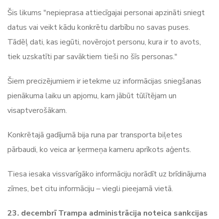
Šis likums "nepieprasa attiecīgajai personai apzināti sniegt
datus vai veikt kādu konkrētu darbību no savas puses.
Tādēļ dati, kas iegūti, novērojot personu, kura ir to avots,
tiek uzskatīti par savāktiem tieši no šīs personas."
Šiem precizējumiem ir ietekme uz informācijas sniegšanas
pienākuma laiku un apjomu, kam jābūt tūlītējam un
visaptverošākam.
Konkrētajā gadījumā bija runa par transporta biļetes
pārbaudi, ko veica ar ķermeņa kameru aprīkots aģents.
Tiesa iesaka vissvarīgāko informāciju norādīt uz brīdinājuma
zīmes, bet citu informāciju – viegli pieejamā vietā.
23. decembrī Trampa administrācija noteica sankcijas