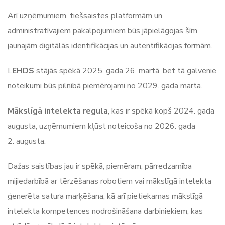
Arī uzņēmumiem, tiešsaistes platformām un
administratīvajiem pakalpojumiem būs jāpielāgojas šīm
jaunajām digitālās identifikācijas un autentifikācijas formām.
L
EHDS
stājās spēkā 2025. gada 26. martā, bet tā galvenie
noteikumi būs pilnībā piemērojami no 2029. gada marta.
Mākslīgā intelekta regula
, kas ir spēkā kopš 2024. gada
augusta, uzņēmumiem kļūst noteicoša no 2026. gada
2. augusta.
Dažas saistības jau ir spēkā, piemēram, pārredzamība
mijiedarbībā ar tērzēšanas robotiem vai mākslīgā intelekta
ģenerēta satura marķēšana, kā arī pietiekamas mākslīgā
intelekta kompetences nodrošināšana darbiniekiem, kas