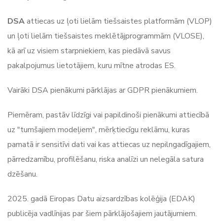
DSA
attiecas uz ļoti lielām tiešsaistes platformām (VLOP)
un ļoti lielām tiešsaistes meklētājprogrammām (VLOSE),
kā arī uz visiem starpniekiem, kas piedāvā savus
pakalpojumus lietotājiem, kuru mītne atrodas ES.
Vairāki DSA pienākumi pārklājas ar GDPR pienākumiem.
Piemēram, pastāv līdzīgi vai papildinoši pienākumi attiecībā
uz "tumšajiem modeļiem", mērķtiecīgu reklāmu, kuras
pamatā ir sensitīvi dati vai kas attiecas uz nepilngadīgajiem,
pārredzamību, profilēšanu, riska analīzi un nelegāla satura
dzēšanu.
2025. gadā Eiropas Datu aizsardzības kolēģija (EDAK)
publicēja vadlīnijas par šiem pārklājošajiem jautājumiem.