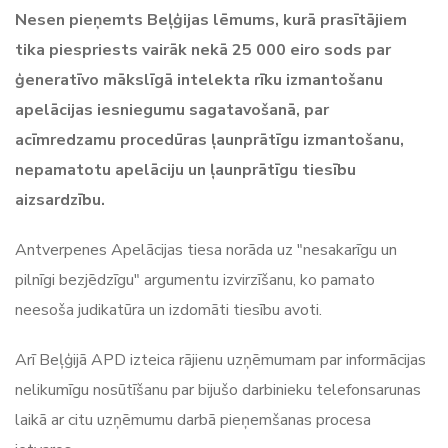
Nesen pieņemts Beļģijas lēmums, kurā prasītājiem
tika piespriests vairāk nekā 25 000 eiro sods par
ģeneratīvo mākslīgā intelekta rīku izmantošanu
apelācijas iesniegumu sagatavošanā, par
acīmredzamu procedūras ļaunprātīgu izmantošanu,
nepamatotu apelāciju un ļaunprātīgu tiesību
aizsardzību.
Antverpenes Apelācijas tiesa norāda uz "nesakarīgu un
pilnīgi bezjēdzīgu" argumentu izvirzīšanu, ko pamato
neesoša judikatūra un izdomāti tiesību avoti.
Arī Beļģijā APD izteica rājienu uzņēmumam par informācijas
nelikumīgu nosūtīšanu par bijušo darbinieku telefonsarunas
laikā ar citu uzņēmumu darbā pieņemšanas procesa