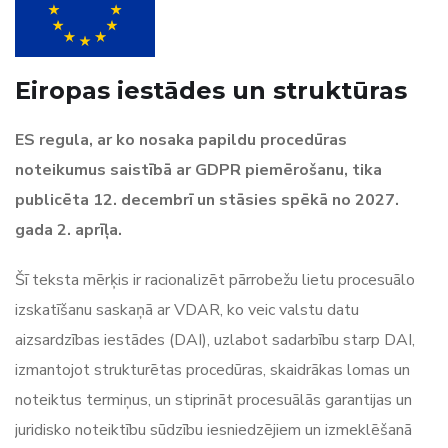
Eiropas iestādes un struktūras
ES regula, ar ko nosaka papildu procedūras
noteikumus saistībā ar GDPR piemērošanu, tika
publicēta 12. decembrī un stāsies spēkā no 2027.
gada 2. aprīļa.
Šī teksta mērķis ir racionalizēt pārrobežu lietu procesuālo
izskatīšanu saskaņā ar VDAR, ko veic valstu datu
aizsardzības iestādes (DAI), uzlabot sadarbību starp DAI,
izmantojot strukturētas procedūras, skaidrākas lomas un
noteiktus termiņus, un stiprināt procesuālās garantijas un
juridisko noteiktību sūdzību iesniedzējiem un izmeklēšanā