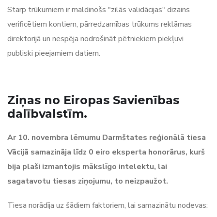
Starp trūkumiem ir maldinošs "zilās validācijas" dizains
verificētiem kontiem, pārredzamības trūkums reklāmas
direktorijā un nespēja nodrošināt pētniekiem piekļuvi
publiski pieejamiem datiem.
Ziņas no Eiropas Savienības
dalībvalstīm.
Ar 10. novembra lēmumu Darmštates reģionālā tiesa
Vācijā samazināja līdz 0 eiro eksperta honorārus, kurš
bija plaši izmantojis mākslīgo intelektu, lai
sagatavotu tiesas ziņojumu, to neizpaužot.
Tiesa norādīja uz šādiem faktoriem, lai samazinātu nodevas: