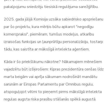
pakalpojumu sniedzēju tiesiskā regulējuma sarežģītību.
2025. gada jūlijā Komisija uzsāka sabiedrisko apspriešanu
par šo projektu, kura mērķis būtu apkarot "negodīgu
komercpraksi", piemēram, tumšus modeļus, atkarību
izraisošas funkcijas un ļaunprātīgu personalizāciju, tostarp
tādu, kas saistīta ar mākslīgā intelekta aģentiem.
Kāda ir šo priekšlikumu nākotne? Nākamajiem mēnešiem
vajadzētu būt izšķirošiem: Kipras prezidentūra cenšas līdz
marta beigām vai aprīļa sākumam nodrošināt mandātu
sarunām ar Eiropas Parlamentu par Omnibus regulu,
atspoguļojot vēlmi to pieņemt pirms mākslīgā intelekta
regulas augsta riska prasību stāšanās spēkā augustā.