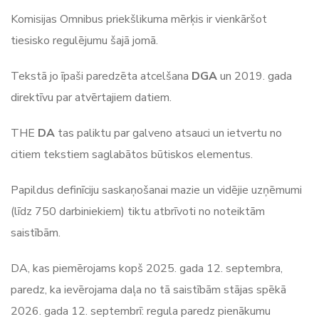
Komisijas Omnibus priekšlikuma mērķis ir vienkāršot
tiesisko regulējumu šajā jomā.
Tekstā jo īpaši paredzēta atcelšana
DGA
un 2019. gada
direktīvu par atvērtajiem datiem.
THE
DA
tas paliktu par galveno atsauci un ietvertu no
citiem tekstiem saglabātos būtiskos elementus.
Papildus definīciju saskaņošanai mazie un vidējie uzņēmumi
(līdz 750 darbiniekiem) tiktu atbrīvoti no noteiktām
saistībām.
DA, kas piemērojams kopš 2025. gada 12. septembra,
paredz, ka ievērojama daļa no tā saistībām stājas spēkā
2026. gada 12. septembrī: regula paredz pienākumu