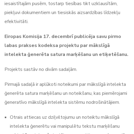
iesaistītajām pusēm, tostarp tiesības tikt uzklausītām,
piekļuvi dokumentiem un tiesiskās aizsardzības līdzekļu
efektivitāti.
Eiropas Komisija 17. decembrī publicēja savu pirmo
labas prakses kodeksa projektu par mākslīgā
intelekta ģenerēta satura marķēšanu un etiķetēšanu.
Projekts sastāv no divām sadaļām.
Pirmajā sadaļā ir aplūkoti noteikumi par mākslīgā intelekta
ģenerēta satura marķēšanu un noteikšanu, kas piemērojami
ģeneratīvo mākslīgā intelekta sistēmu nodrošinātājiem.
Otrais attiecas uz dziļviltojumu un noteiktu mākslīgā
intelekta ģenerētu vai manipulētu tekstu marķēšanu