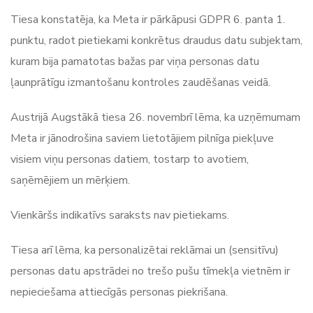
Tiesa konstatēja, ka Meta ir pārkāpusi GDPR 6. panta 1.
punktu, radot pietiekami konkrētus draudus datu subjektam,
kuram bija pamatotas bažas par viņa personas datu
ļaunprātīgu izmantošanu kontroles zaudēšanas veidā.
Austrijā Augstākā tiesa 26. novembrī lēma, ka uzņēmumam
Meta ir jānodrošina saviem lietotājiem pilnīga piekļuve
visiem viņu personas datiem, tostarp to avotiem,
saņēmējiem un mērķiem.
Vienkāršs indikatīvs saraksts nav pietiekams.
Tiesa arī lēma, ka personalizētai reklāmai un (sensitīvu)
personas datu apstrādei no trešo pušu tīmekļa vietnēm ir
nepieciešama attiecīgās personas piekrišana.