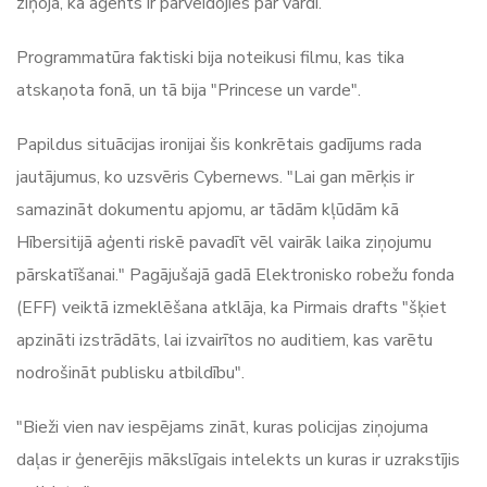
ziņoja, ka aģents ir pārveidojies par vardi.
Programmatūra faktiski bija noteikusi filmu, kas tika
atskaņota fonā, un tā bija "Princese un varde".
Papildus situācijas ironijai šis konkrētais gadījums rada
jautājumus, ko uzsvēris Cybernews. "Lai gan mērķis ir
samazināt dokumentu apjomu, ar tādām kļūdām kā
Hībersitijā aģenti riskē pavadīt vēl vairāk laika ziņojumu
pārskatīšanai." Pagājušajā gadā Elektronisko robežu fonda
(EFF) veiktā izmeklēšana atklāja, ka Pirmais drafts "šķiet
apzināti izstrādāts, lai izvairītos no auditiem, kas varētu
nodrošināt publisku atbildību".
"Bieži vien nav iespējams zināt, kuras policijas ziņojuma
daļas ir ģenerējis mākslīgais intelekts un kuras ir uzrakstījis