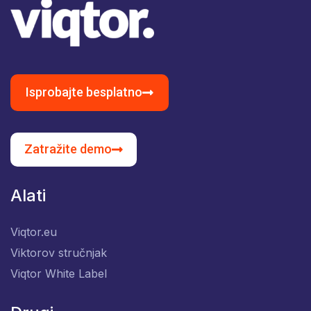
Isprobajte besplatno
Zatražite demo
Alati
Viqtor.eu
Viktorov stručnjak
Viqtor White Label