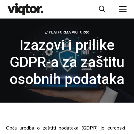
// PLATFORMA VIQTOR®:
Izazovi i prilike
GDPR-a za zaštitu
osobnih podataka
Opća uredba o zaštiti podataka (GDPR) je europski