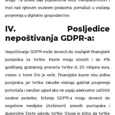
drugu. Ta prava daju pojedincima veću transparentnost i
moć nad njihovim osobnim podacima, pomažući u vraćanju
povjerenja u digitalno gospodarstvo.
IV. Posljedice
nepoštivanja GDPR-a:
Nepoštivanje
GDPR
može dovesti do značajnih financijskih
posljedica za tvrtke. Kazne mogu iznositi i do 4%
godišnjeg globalnog prometa tvrtke ili 20 milijuna eura,
ovisno o tome što je veće. Financijske kazne nisu jedina
posljedica, jer tvrtke također riskiraju gubitak povjerenja
potrošača i narušen ugled ako ne uspiju adekvatno zaštititi
osobne podatke. Kršenja GDPR-a mogu dovesti do
negativne medijske izloženosti, pravnih postupaka i
dugoročne štete ugledu tvrtke. Stoga je bitno da tvrtke