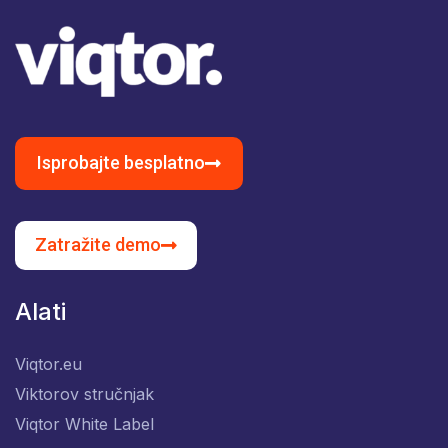
Isprobajte besplatno
Zatražite demo
Alati
Viqtor.eu
Viktorov stručnjak
Viqtor White Label