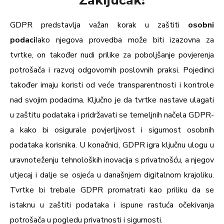
Zaključak:
GDPR predstavlja važan korak u zaštiti
osobni
podaci
Iako njegova provedba može biti izazovna za
tvrtke, on također nudi prilike za poboljšanje povjerenja
potrošača i razvoj odgovornih poslovnih praksi. Pojedinci
također imaju koristi od veće transparentnosti i kontrole
nad svojim podacima. Ključno je da tvrtke nastave ulagati
u zaštitu podataka i pridržavati se temeljnih načela GDPR-
a kako bi osigurale povjerljivost i sigurnost osobnih
podataka korisnika. U konačnici, GDPR igra ključnu ulogu u
uravnoteženju tehnoloških inovacija s privatnošću, a njegov
utjecaj i dalje se osjeća u današnjem digitalnom krajoliku.
Tvrtke bi trebale GDPR promatrati kao priliku da se
istaknu u zaštiti podataka i ispune rastuća očekivanja
potrošača u pogledu privatnosti i sigurnosti.