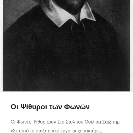
Οι Ψίθυροι των Φωνών
Οι Φωνές Ψιθυρίζουν Στο Στυλ του Ουίλιαμ Σαίξπηρ
«Σε αυτό το σαιξπηρικό έργο, οι χαρακτήρες