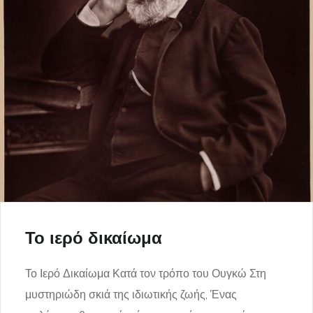
Το ιερό δικαίωμα
Το Ιερό Δικαίωμα Κατά τον τρόπο του Ουγκώ Στη
μυστηριώδη σκιά της ιδιωτικής ζωής, Ένας