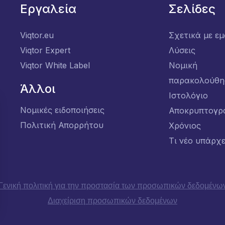
Εργαλεία
Σελίδες
Viqtor.eu
Σχετικά με ε
Viqtor Expert
Λύσεις
Viqtor White Label
Νομική
παρακολούθη
Άλλοι
Ιστολόγιο
Νομικές ειδοποιήσεις
Αποκρυπτογρ
Πολιτική Απορρήτου
Χρόνιος
Τι νέο υπάρχε
Γενική πολιτική για την προστασία των προσωπικών δεδομένω
Διαχείριση προσωπικών δεδομένων