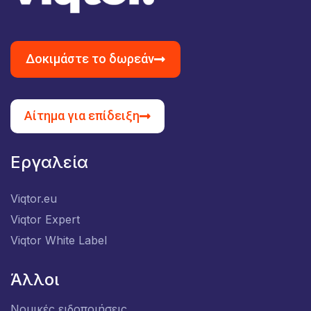
Δοκιμάστε το δωρεάν
Αίτημα για επίδειξη
Εργαλεία
Viqtor.eu
Viqtor Expert
Viqtor White Label
Άλλοι
Νομικές ειδοποιήσεις